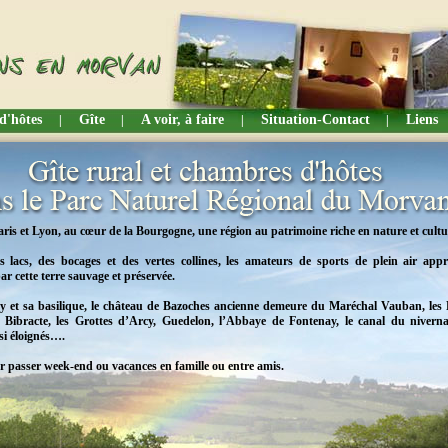
d'hôtes
Gîte
A voir, à faire
Situation-Contact
Liens
|
|
|
|
ris et Lyon, au cœur de la Bourgogne, une région au patrimoine riche en nature et cultur
lacs, des bocages et des vertes collines, les amateurs de sports de plein air appré
par cette terre sauvage et préservée.
y et sa basilique, le château de Bazoches ancienne demeure du Maréchal Vauban, les F
e Bibracte, les Grottes d’Arcy, Guedelon, l’Abbaye de Fontenay, le canal du nivernai
i éloignés….
r passer week-end ou vacances en famille ou entre amis.