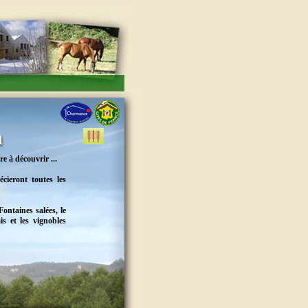
e à découvrir ...
cieront toutes les
ontaines salées, le
s et les vignobles