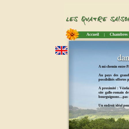
Accueil
Chambres 
|
A mi-chemin entre Pa
Au pays des grands 
possibilités offertes 
A proximité : Vézela
site gallo-romain d
bourguignons…pas s
Un endroit idéal pou