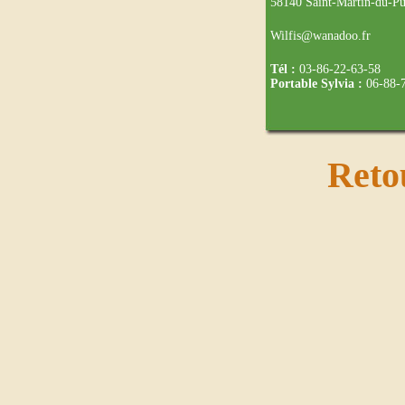
58140 Saint-Martin-du-P
Wilfis@wanadoo.fr
Tél :
03-86-22-63-58
Portable Sylvia :
06-88-7
Reto